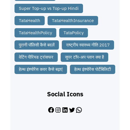
Super Top-up vs Top-up Hindi
TataHealth
TataHealthInsurance
TataHealthPolicy
TataPolicy
पुरानी पॉलिसी कैसे बदलें
राष्ट्रीय स्वास्थ्य नीति 2017
वेटिंग पीरियड ट्रांसफर
सुपर टॉप-अप प्लान क्या है
हेल्थ इंश्योरेंस कवर कैसे बढ़ाएं
हेल्थ इंश्योरेंस पोर्टेबिलिटी
Social Icons
Facebook
Instagram
LinkedIn
Twitter
WhatsApp