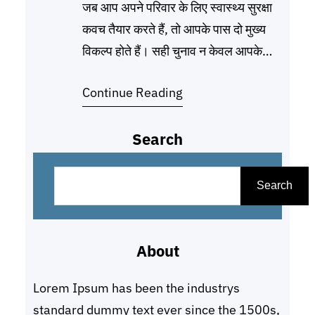
जब आप अपने परिवार के लिए स्वास्थ्य सुरक्षा
कवच तैयार करते हैं, तो आपके पास दो मुख्य
विकल्प होते हैं। सही चुनाव न केवल आपके
प्रीमियम (खर्च) को प्रभावित करता है, बल्कि
Continue Reading
बीमारी के समय मिलने वाली मदद की मात्रा को
भी तय करता है। 1. इंडिविजुअल हेल्थ
Search
इंश्योरेंस (Individual Health
Insurance) जैसा कि नाम
S
e
Search
a
r
About
c
h
Lorem Ipsum has been the industrys
standard dummy text ever since the 1500s,