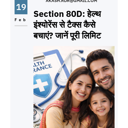
AKASH.RDR@GMAIL.COM
(Eligibility Check) यह योजना मुख्य रूप से
19
Section 80D: हेल्थ
Feb
इंश्योरेंस से टैक्स कैसे
बचाएं? जानें पूरी लिमिट