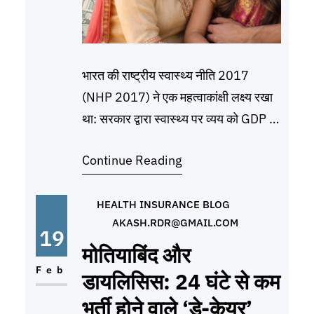
भारत की राष्ट्रीय स्वास्थ्य नीति 2017
(NHP 2017) ने एक महत्वाकांक्षी लक्ष्य रखा
था: सरकार द्वारा स्वास्थ्य पर व्यय को GDP का
2.5% तक बढ़ाना, जिसमें केंद्र सरकार का
Continue Reading
हिस्सा 40% (यानी GDP का लगभग 1%)
होना चाहिए। यह लक्ष्य 2025 तक हासिल
करने का था, ताकि सार्वभौमिक स्वास्थ्य कवरेज
HEALTH INSURANCE BLOG
AKASH.RDR@GMAIL.COM
(Universal Health Coverage)
19
सुनिश्चित हो
मोतियाबिंद और
Feb
डायलिसिस: 24 घंटे से कम
भर्ती होने वाले ‘डे-केयर’