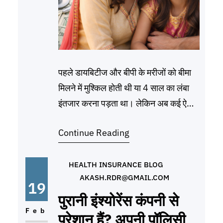
पहले डायबिटीज और बीपी के मरीजों को बीमा
मिलने में मुश्किल होती थी या 4 साल का लंबा
इंतजार करना पड़ता था। लेकिन अब कई ऐसी
योजनाएं हैं जो पॉलिसी लेने के पहले दिन से ही
Continue Reading
इन बीमारियों को कवर करती हैं। टॉप 5 हेल्थ
इंश्योरेंस प्लान (2026 अपडेटेड) इंश्योरेंस
कंपनी और प्लान मुख्य विशेषता
HEALTH INSURANCE BLOG
AKASH.RDR@GMAIL.COM
19
पुरानी इंश्योरेंस कंपनी से
Feb
परेशान हैं? अपनी पॉलिसी