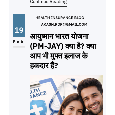
Continue Reading
प्रीमियम बहुत ज्यादा होगा। यहीं काम आता है
‘सुपर टॉप-अप’ प्लान। सुपर टॉप-अप कैसे
काम करता है? सुपर टॉप-अप प्लान
HEALTH INSURANCE BLOG
AKASH.RDR@GMAIL.COM
19
आयुष्मान भारत योजना
Feb
(PM-JAY) क्या है? क्या
आप भी मुफ्त इलाज के
हकदार हैं?