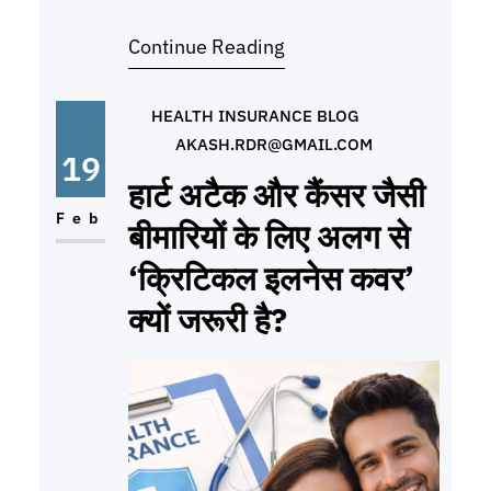
& Naturopathy, Unani, Siddha,
Continue Reading
Homeopathy) को शामिल कर लिया है।
लेकिन, आयुष के तहत क्लेम पाने के नियम
एलोपैथी से थोड़े अलग हो सकते हैं। आयुष
HEALTH INSURANCE BLOG
AKASH.RDR@GMAIL.COM
(AYUSH) कवर में क्या-क्या शामिल है? आयुष
19
क्लेम के
हार्ट अटैक और कैंसर जैसी
Feb
बीमारियों के लिए अलग से
‘क्रिटिकल इलनेस कवर’
क्यों जरूरी है?