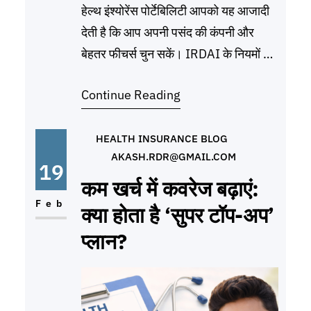
हेल्थ इंश्योरेंस पोर्टेबिलिटी आपको यह आजादी
देती है कि आप अपनी पसंद की कंपनी और
बेहतर फीचर्स चुन सकें। IRDAI के नियमों के
अनुसार, नई कंपनी को आपकी पुरानी पॉलिसी
Continue Reading
के ‘क्रेडिट’ (जैसे बीता हुआ वेटिंग पीरियड) को
स्वीकार करना अनिवार्य है। पॉलिसी पोर्ट करने
के मुख्य फायदे पोर्ट करने की स्टेप-बाय-स्टेप
HEALTH INSURANCE BLOG
AKASH.RDR@GMAIL.COM
प्रक्रिया (Step-by-Step Process)
19
कम खर्च में कवरेज बढ़ाएं:
Feb
क्या होता है ‘सुपर टॉप-अप’
प्लान?