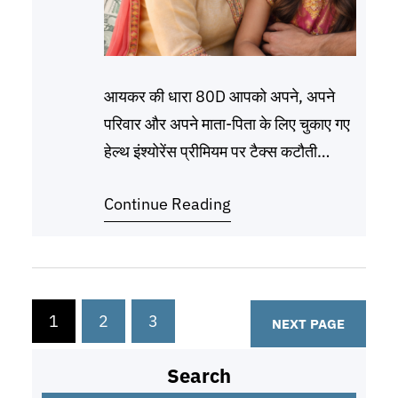
आयकर की धारा 80D आपको अपने, अपने
परिवार और अपने माता-पिता के लिए चुकाए गए
हेल्थ इंश्योरेंस प्रीमियम पर टैक्स कटौती
(Deduction) का लाभ देती है। यह छूट धारा
Continue Reading
80C (जैसे LIC, PPF) के ₹1.5 लाख की
लिमिट के अलावा मिलती है। 80D के तहत
टैक्स छूट की सीमा (Tax Limits) आपकी
उम्र और आपके
1
2
3
NEXT PAGE
Search