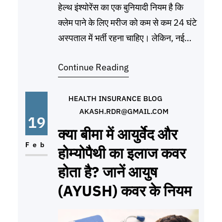
हेल्थ इंश्योरेंस का एक बुनियादी नियम है कि
क्लेम पाने के लिए मरीज को कम से कम 24 घंटे
अस्पताल में भर्ती रहना चाहिए। लेकिन, नई
तकनीकों के आने के बाद बीमा कंपनियों ने इस
Continue Reading
नियम में ढील दी है। अब ऐसी प्रक्रियाएं जो
24 घंटे से कम समय में पूरी हो जाती हैं, ‘डे-
केयर
HEALTH INSURANCE BLOG
AKASH.RDR@GMAIL.COM
19
क्या बीमा में आयुर्वेद और
Feb
होम्योपैथी का इलाज कवर
होता है? जानें आयुष
(AYUSH) कवर के नियम