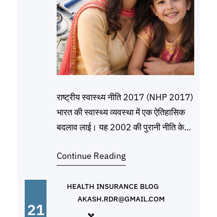
राष्ट्रीय स्वास्थ्य नीति 2017 (NHP 2017)
भारत की स्वास्थ्य व्यवस्था में एक ऐतिहासिक
बदलाव लाई। यह 2002 की पुरानी नीति के
15 साल बाद आई और इसका मुख्य लक्ष्य है:
Continue Reading
“सभी उम्र के लोगों के लिए सबसे ऊंचा स्तर का
स्वास्थ्य और कल्याण हासिल करना, रोकथाम
और प्रचार वाली स्वास्थ्य देखभाल दृष्टिकोण के
HEALTH INSURANCE BLOG
AKASH.RDR@GMAIL.COM
माध्यम से,
21