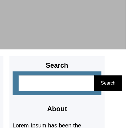
Search
S
Search
e
a
r
About
c
Lorem Ipsum has been the
h