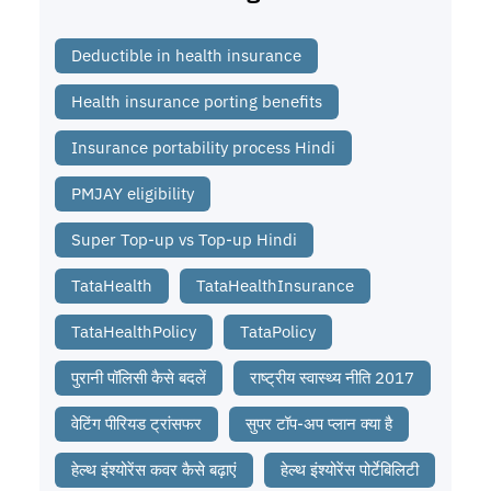
Deductible in health insurance
Health insurance porting benefits
Insurance portability process Hindi
PMJAY eligibility
Super Top-up vs Top-up Hindi
TataHealth
TataHealthInsurance
TataHealthPolicy
TataPolicy
पुरानी पॉलिसी कैसे बदलें
राष्ट्रीय स्वास्थ्य नीति 2017
वेटिंग पीरियड ट्रांसफर
सुपर टॉप-अप प्लान क्या है
हेल्थ इंश्योरेंस कवर कैसे बढ़ाएं
हेल्थ इंश्योरेंस पोर्टेबिलिटी