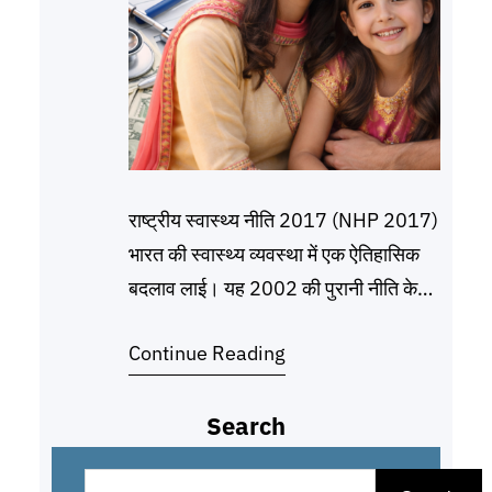
राष्ट्रीय स्वास्थ्य नीति 2017 (NHP 2017)
भारत की स्वास्थ्य व्यवस्था में एक ऐतिहासिक
बदलाव लाई। यह 2002 की पुरानी नीति के
15 साल बाद आई और इसका मुख्य लक्ष्य है:
Continue Reading
“सभी उम्र के लोगों के लिए सबसे ऊंचा स्तर का
स्वास्थ्य और कल्याण हासिल करना, रोकथाम
Search
और प्रचार वाली स्वास्थ्य देखभाल दृष्टिकोण के
माध्यम से,
S