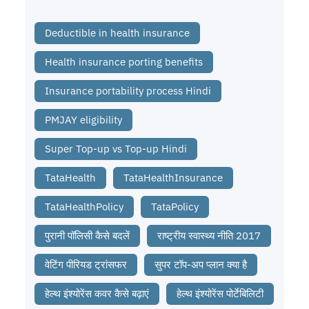
Deductible in health insurance
Health insurance porting benefits
Insurance portability process Hindi
PMJAY eligibility
Super Top-up vs Top-up Hindi
TataHealth
TataHealthInsurance
TataHealthPolicy
TataPolicy
पुरानी पॉलिसी कैसे बदलें
राष्ट्रीय स्वास्थ्य नीति 2017
वेटिंग पीरियड ट्रांसफर
सुपर टॉप-अप प्लान क्या है
हेल्थ इंश्योरेंस कवर कैसे बढ़ाएं
हेल्थ इंश्योरेंस पोर्टेबिलिटी