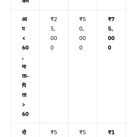
कम
आ
₹2
₹5
₹7
प
5,
0,
5,
<
00
00
00
60
0
0
0
,
मा
ता-
पि
ता
>
60
दो
₹5
₹5
₹1