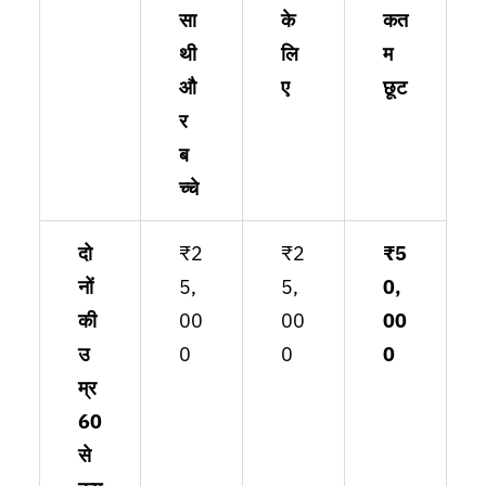
सा
के
कत
थी
लि
म
औ
ए
छूट
र
ब
च्चे
दो
₹2
₹2
₹5
नों
5,
5,
0,
की
00
00
00
उ
0
0
0
म्र
60
से