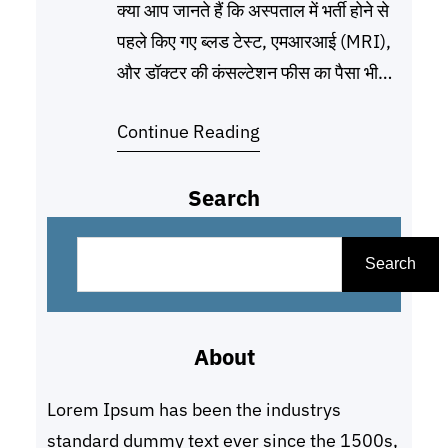
क्या आप जानते हैं कि अस्पताल में भर्ती होने से
पहले किए गए ब्लड टेस्ट, एमआरआई (MRI),
और डॉक्टर की कंसल्टेशन फीस का पैसा भी
आपको वापस मिल सकता है? आइए समझते हैं
Continue Reading
कि इसकी प्रक्रिया क्या है और इसके लिए किन
बातों का ध्यान रखना जरूरी है। 1. प्री-
Search
हॉस्पिटलाइजेशन क्या है? (भर्ती होने से
S
e
Search
a
r
About
c
h
Lorem Ipsum has been the industrys
standard dummy text ever since the 1500s,