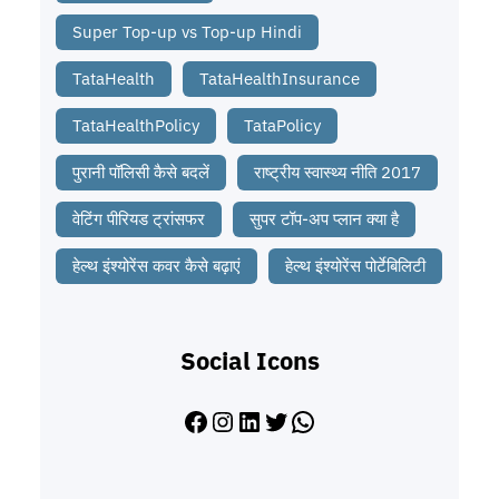
Super Top-up vs Top-up Hindi
TataHealth
TataHealthInsurance
TataHealthPolicy
TataPolicy
पुरानी पॉलिसी कैसे बदलें
राष्ट्रीय स्वास्थ्य नीति 2017
वेटिंग पीरियड ट्रांसफर
सुपर टॉप-अप प्लान क्या है
हेल्थ इंश्योरेंस कवर कैसे बढ़ाएं
हेल्थ इंश्योरेंस पोर्टेबिलिटी
Social Icons
Facebook
Instagram
LinkedIn
Twitter
WhatsApp